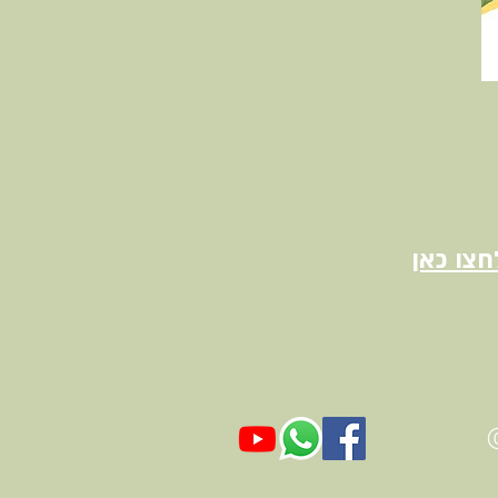
חצו כאן
הכדורגל (ישראל)