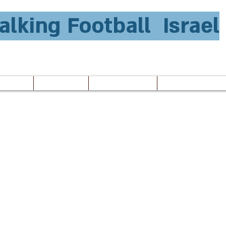
lking Football Israel
Media
Teams
New Page
Competative 
ונה בישראל: ליגת כד
הליכה לגיל 55+