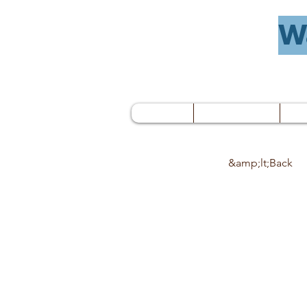
Wa
Join
Galleries
&amp;lt;Back
ורגל